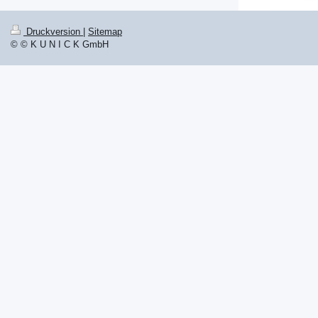
Druckversion
|
Sitemap
© © K U N I C K GmbH